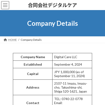
コ
ナ
合同会社デジタルケア
ン
ビ
テ
ゲ
ン
ー
ツ
シ
Company Details
へ
ョ
ス
ン
キ
に
ッ
移
HOME
Company Details
プ
動
Company Name
Digital Care LLC
Established
September 4, 2024
JPY 1,000,000 (as of
Capital
September 11, 2024)
2107-11 Imazu, Imazu-
Address
cho, Takashima-shi,
Shiga 520-1621, Japan
TEL: 0740-22-0778
Contact
Email: