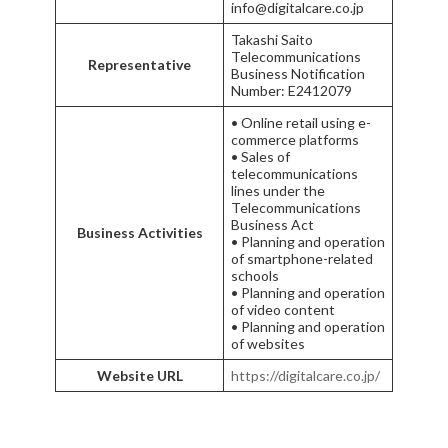
info@digitalcare.co.jp
Takashi Saito
Telecommunications
Representative
Business Notification
Number: E2412079
• Online retail using e-
commerce platforms
• Sales of
telecommunications
lines under the
Telecommunications
Business Act
Business Activities
• Planning and operation
of smartphone-related
schools
• Planning and operation
of video content
• Planning and operation
of websites
Website URL
https://digitalcare.co.jp/